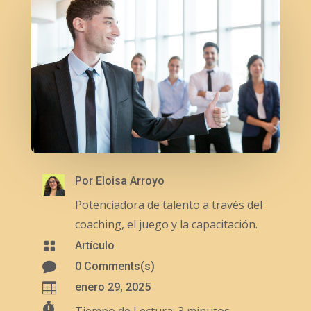
Por
Eloisa Arroyo
Potenciadora de talento a través del
coaching, el juego y la capacitación.

Artículo

0 Comments(s)

enero 29, 2025

Tiempo de Lectura:
3
minutos