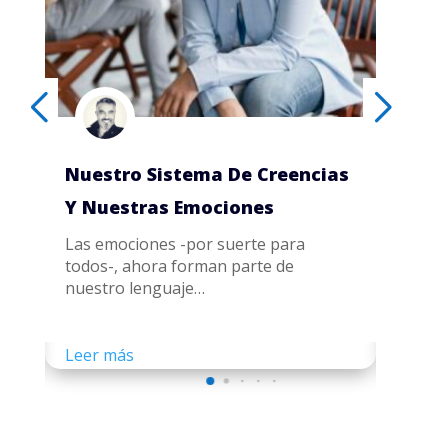
eencias
Solución Creativa De
Problemas
para
¿Qué es para ti la creatividad?, ¿qué
de
tan creativo crees que eres?,…
Leer más