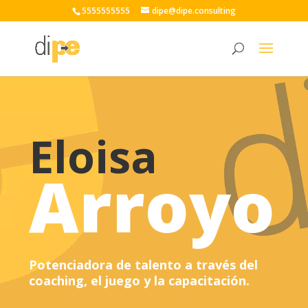
5555555555
dipe@dipe.consulting
Eloisa 
Arroyo
Potenciadora de talento a través del
coaching, el juego y la capacitación.