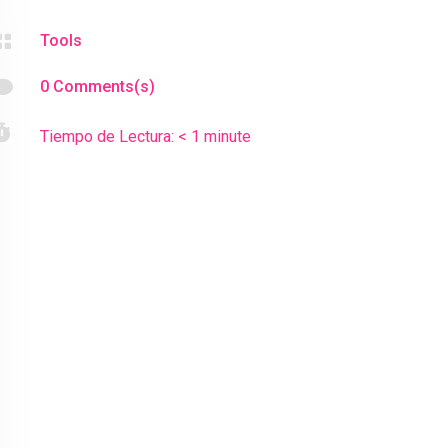

Tools

0 Comments(s)

Tiempo de Lectura:
< 1
minute